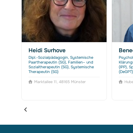
Heidi Surhove
Bene
che
Dipl.-Sozialpädagogin, Systemische
Psychol
Paartherapeutin (SG), Familien– und
Klärung
Sozialtherapeutin (SG), Systemische
(IPP), 
erin
Therapeutin (SG)
(DeGPT)
Marktallee 11, 48165 Münster
Hube