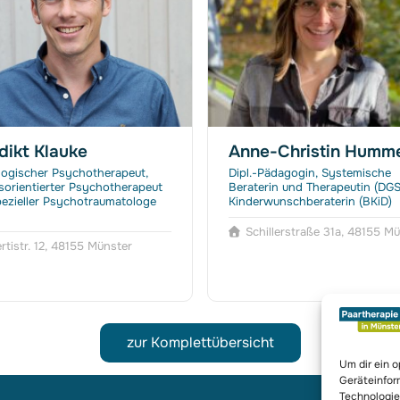
dikt Klauke
Anne-Christin Humme
ogischer Psychotherapeut,
Dipl.-Pädagogin, Systemische
sorientierter Psychotherapeut
Beraterin und Therapeutin (DGS
Spezieller Psychotraumatologe
Kinderwunschberaterin (BKiD)
Schillerstraße 31a, 48155 M
rtistr. 12, 48155 Münster
zur Komplettübersicht
Um dir ein 
Geräteinfor
Technologie