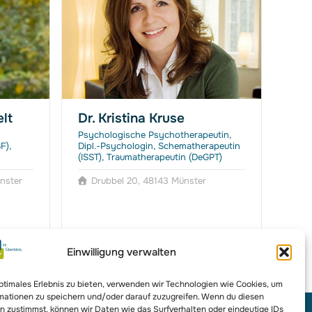
lt
Dr. Kristina Kruse
Dr.
Psychologische Psychotherapeutin,
Syst
F),
Dipl.-Psychologin, Schematherapeutin
Syste
(ISST), Traumatherapeutin (DeGPT)
Ernä
ünster
Drubbel 20, 48143 Münster
R
Einwilligung verwalten
optimales Erlebnis zu bieten, verwenden wir Technologien wie Cookies, um
mationen zu speichern und/oder darauf zuzugreifen. Wenn du diesen
n zustimmst, können wir Daten wie das Surfverhalten oder eindeutige IDs