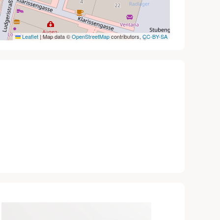
Leaflet
|
Map data ©
OpenStreetMap
contributors,
CC-BY-SA