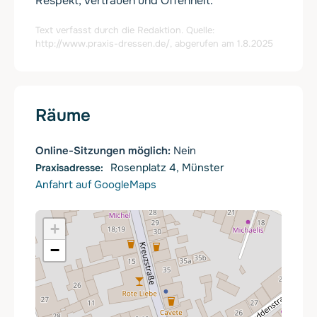
Respekt, Vertrauen und Offenheit.
Text verfasst durch die Redaktion. Quelle:
http://www.praxis-dressen.de/
, abgerufen am 1.8.2025
Räume
Online-Sitzungen möglich:
Nein
Rosenplatz 4, Münster
Anfahrt auf GoogleMaps
+
−