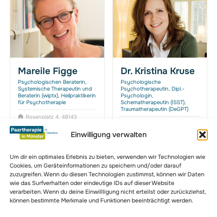
Mareile Figge
Dr. Kristina Kruse
Psychologischen Beraterin,
Psychologische
Systemische Therapeutin und
Psychotherapeutin, Dipl.-
Beraterin (wiptx), Heilpraktikerin
Psychologin,
für Psychotherapie
Schematherapeutin (ISST),
Traumatherapeutin (DeGPT)
Rosenplatz 4, 48143
Drubbel 20, 48143 Münster
Münster
Einwilligung verwalten
Um dir ein optimales Erlebnis zu bieten, verwenden wir Technologien wie
Cookies, um Geräteinformationen zu speichern und/oder darauf
zuzugreifen. Wenn du diesen Technologien zustimmst, können wir Daten
zur Komplettübersicht
wie das Surfverhalten oder eindeutige IDs auf dieser Website
verarbeiten. Wenn du deine Einwillligung nicht erteilst oder zurückziehst,
können bestimmte Merkmale und Funktionen beeinträchtigt werden.