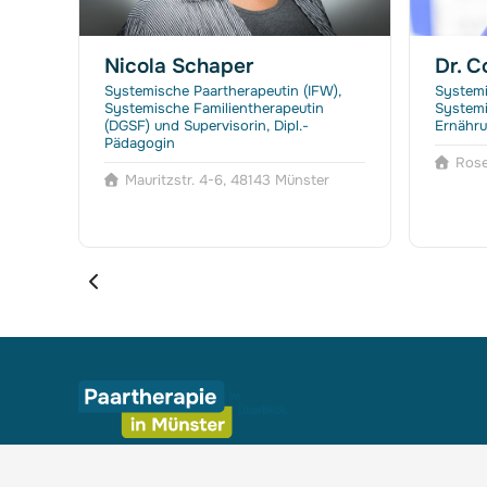
Nicola Schaper
Dr. C
Systemische Paartherapeutin (IFW),
Systemi
Systemische Familientherapeutin
Systemi
l.-
(DGSF) und Supervisorin, Dipl.-
Ernähru
Pädagogin
Rose
Mauritzstr. 4-6, 48143 Münster
ter
Paartherapie in Münster ist die umfassendste Übersicht für Paarbe
Eheberatung, Sexualtherapie und Familienberatung in Münster.