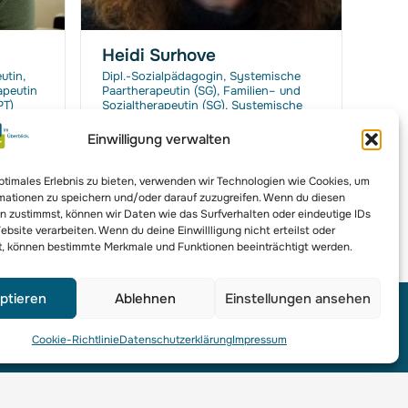
Heidi Surhove
Liu
utin,
Dipl.-Sozialpädagogin, Systemische
Mast
apeutin
Paartherapeutin (SG), Familien– und
Ehe-,
PT)
Sozialtherapeutin (SG), Systemische
(BAG 
Therapeutin (SG)
Thera
Psyc
Einwilligung verwalten
Marktallee 11, 48165 Münster
S
optimales Erlebnis zu bieten, verwenden wir Technologien wie Cookies, um
mationen zu speichern und/oder darauf zuzugreifen. Wenn du diesen
n zustimmst, können wir Daten wie das Surfverhalten oder eindeutige IDs
ebsite verarbeiten. Wenn du deine Einwillligung nicht erteilst oder
t, können bestimmte Merkmale und Funktionen beeinträchtigt werden.
ptieren
Ablehnen
Einstellungen ansehen
Cookie-Richtlinie
Datenschutzerklärung
Impressum