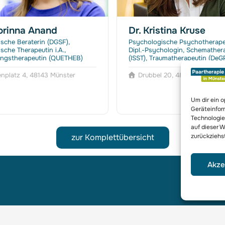
orinna Anand
Dr. Kristina Kruse
sche Beraterin (DGSF),
Psychologische Psychotherape
sche Therapeutin i.A.,
Dipl.-Psychologin, Schemather
ngstherapeutin (QUETHEB)
(ISST), Traumatherapeutin (DeG
nplatz 4, 48143 Münster
Drubbel 20, 48143 Münster
Um dir ein 
Geräteinfor
Technologie
auf dieser W
zurückziehs
zur Komplettübersicht
Akze
ratung,