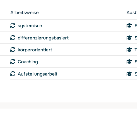
Arbeitsweise
Ausb
systemisch
S
differenzierungsbasiert
S
körperorientiert
T
Coaching
S
Aufstellungsarbeit
S