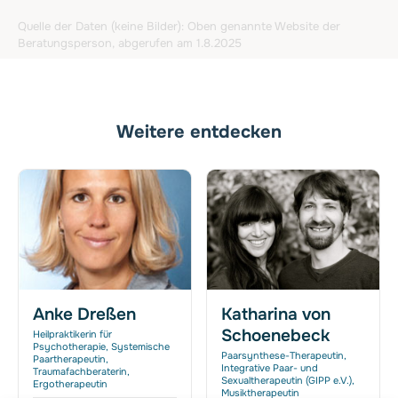
Quelle der Daten (keine Bilder): Oben genannte Website der
Beratungsperson, abgerufen am 1.8.2025
Weitere entdecken
Anke Dreßen
Katharina von
Schoenebeck
Heilpraktikerin für
Psychotherapie, Systemische
Paarsynthese-Therapeutin,
Paartherapeutin,
Integrative Paar- und
Traumafachberaterin,
Sexualtherapeutin (GIPP e.V.),
Ergotherapeutin
Musiktherapeutin