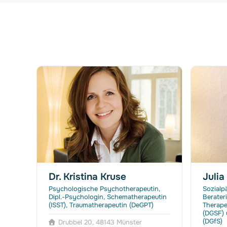
Dr. Kristina Kruse
Juli
ür
Psychologische Psychotherapeutin,
Sozialp
Dipl.-Psychologin, Schematherapeutin
Berater
(ISST), Traumatherapeutin (DeGPT)
Therape
(DGSF) 
er
(DGfS)
Drubbel 20, 48143 Münster