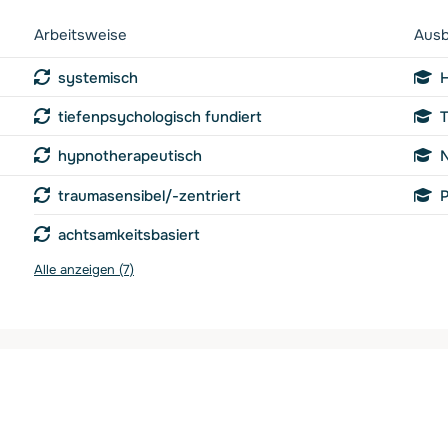
Arbeitsweise
Ausb
systemisch
H
tiefenpsychologisch fundiert
T
hypnotherapeutisch
N
traumasensibel/-zentriert
P
achtsamkeitsbasiert
Alle anzeigen (7)