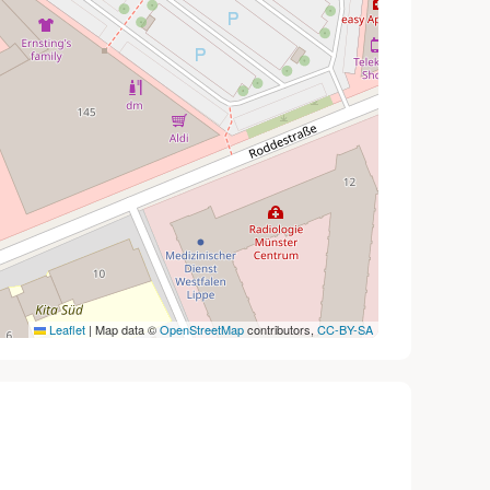
Leaflet
|
Map data ©
OpenStreetMap
contributors,
CC-BY-SA