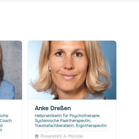
Anke Dreßen
Nic
ische
Heilpraktikerin für Psychotherapie,
Syste
 Coach
Systemische Paartherapeutin,
Syst
nd
Traumafachberaterin, Ergotherapeutin
(DGSF
P
Päda
Rosenplatz 4, Münster