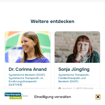
Weitere entdecken
Dr. Corinna Anand
Sonja Jüngling
Systemische Beraterin (DGSF),
Systemische Therapeutin,
Systemische Therapeutin i.A.,
Familientherapetin und
Ernährungstherapeutin
Beraterin (DGSF)
(QUETHEB)
Hochstr. 2, 48151 Münster
Rosenplatz 4, 48143
Münster
Einwilligung verwalten