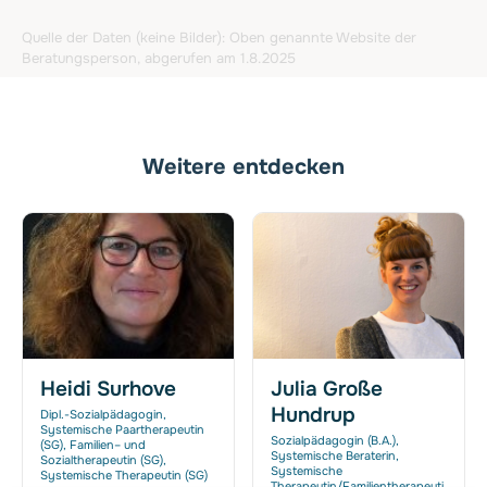
Quelle der Daten (keine Bilder): Oben genannte Website der
Beratungsperson, abgerufen am 1.8.2025
Weitere entdecken
Heidi Surhove
Julia Große
Hundrup
Dipl.-Sozialpädagogin,
Systemische Paartherapeutin
Sozialpädagogin (B.A.),
(SG), Familien– und
Systemische Beraterin,
Sozialtherapeutin (SG),
Systemische
Systemische Therapeutin (SG)
Therapeutin/Familientherapeuti