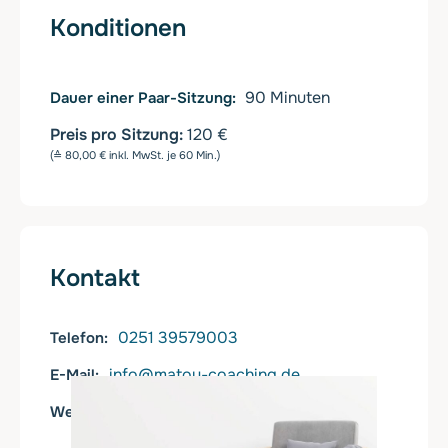
Konditionen
90
Minuten
Dauer einer Paar-Sitzung
Preis pro Sitzung:
120 €
(≙ 80,00 € inkl. MwSt. je 60 Min.)
Kontakt
0251 39579003
Telefon
info@matou-coaching.de
E-Mail
https://matou-coaching.de
Web