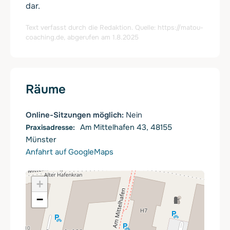
dar.
Text verfasst durch die Redaktion. Quelle:
https://matou-
coaching.de
, abgerufen am 1.8.2025
Räume
Online-Sitzungen möglich:
Nein
Am Mittelhafen 43, 48155
Münster
Anfahrt auf GoogleMaps
+
−