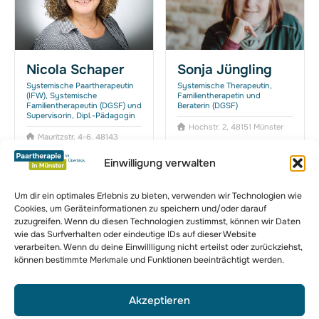
Nicola Schaper
Sonja Jüngling
Systemische Paartherapeutin
Systemische Therapeutin,
(IFW), Systemische
Familientherapetin und
Familientherapeutin (DGSF) und
Beraterin (DGSF)
Supervisorin, Dipl.-Pädagogin
Hochstr. 2, 48151 Münster
Mauritzstr. 4-6, 48143
Münster
Einwilligung verwalten
Um dir ein optimales Erlebnis zu bieten, verwenden wir Technologien wie
Cookies, um Geräteinformationen zu speichern und/oder darauf
zuzugreifen. Wenn du diesen Technologien zustimmst, können wir Daten
zur Komplettübersicht
wie das Surfverhalten oder eindeutige IDs auf dieser Website
verarbeiten. Wenn du deine Einwillligung nicht erteilst oder zurückziehst,
können bestimmte Merkmale und Funktionen beeinträchtigt werden.
Akzeptieren