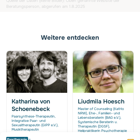
Quelle der Daten (keine Bilder): Oben genannte Website der
Beratungsperson, abgerufen am 1.8.2025
Weitere entdecken
Katharina von
Liudmila Hoesch
Schoenebeck
Master of Counseling (KatHo
NRW), Ehe-, Familien- und
Paarsynthese-Therapeutin,
Lebensberaterin (BAG e.V.),
Integrative Paar- und
Systemische Beraterin u.
Sexualtherapeutin (GIPP e.V.),
Therapeutin (DGSF),
Musiktherapeutin
Heilpraktikerin Psychotherapie
(HPG)
Kanalstraße 62, 48147