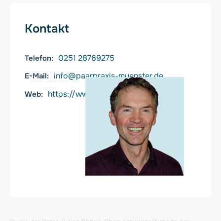
Kontakt
0251 28769275
Telefon
Bild bereitgestellt
info@paarpraxis-muenster.de
E-Mail
durch Johannes
Nögel
https://www.paarpraxis-muenster.de
Web