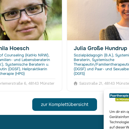
mila Hoesch
Julia Große Hundrup
of Counseling (KatHo NRW),
Sozialpädagogin (B.A.), System
amilien- und Lebensberaterin
Beraterin, Systemische
V.), Systemische Beraterin u.
Therapeutin/Familientherapeuti
utin (DGSF), Heilpraktikerin
(DGSF) und Paar- und Sexualbe
herapie (HPG)
(DGfS)
rlemerstraße 6, 48143 Münster
Salzstraße 21, 48143 Münste
zur Komplettübersicht
Um dir ein 
Geräteinfor
Technologie
auf dieser W