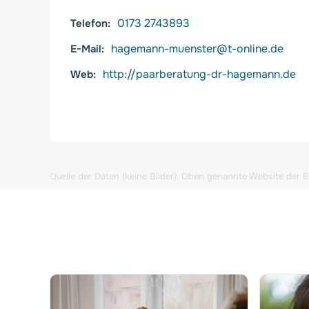
0173 2743893
Telefon
hagemann-muenster@t-online.de
E-Mail
http://paarberatung-dr-hagemann.de
Web
Quelle der Daten (keine Bilder): Oben genannte Website der