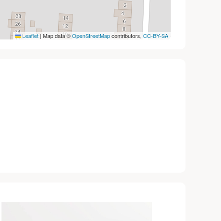
Leaflet
|
Map data ©
OpenStreetMap
contributors,
CC-BY-SA