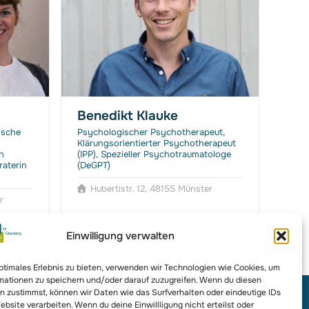
Benedikt Klauke
Mar
ische
Psychologischer Psychotherapeut,
Psyc
Klärungsorientierter Psychotherapeut
Syst
n
(IPP), Spezieller Psychotraumatologe
Berat
raterin
(DeGPT)
Psyc
Hubertistr. 12, 48155 Münster
R
r
Einwilligung verwalten
optimales Erlebnis zu bieten, verwenden wir Technologien wie Cookies, um
mationen zu speichern und/oder darauf zuzugreifen. Wenn du diesen
n zustimmst, können wir Daten wie das Surfverhalten oder eindeutige IDs
ebsite verarbeiten. Wenn du deine Einwillligung nicht erteilst oder