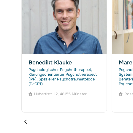
Benedikt Klauke
Marei
he
Psychologischer Psychotherapeut,
Psychol
oach
Klärungsorientierter Psychotherapeut
Systemi
(IPP), Spezieller Psychotraumatologe
Berateri
(DeGPT)
Psychot
Hubertistr. 12, 48155 Münster
Rose