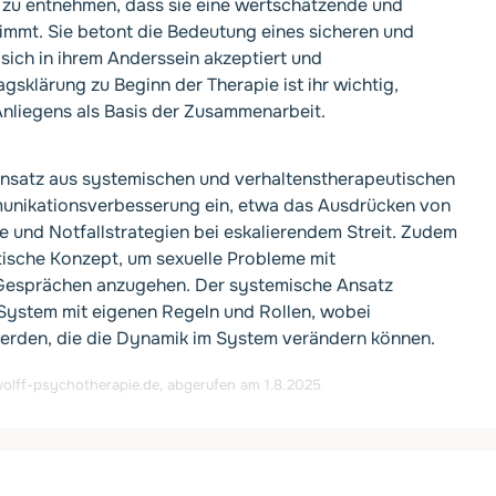
t zu entnehmen, dass sie eine wertschätzende und
nimmt. Sie betont die Bedeutung eines sicheren und
ich in ihrem Anderssein akzeptiert und
klärung zu Beginn der Therapie ist ihr wichtig,
nliegens als Basis der Zusammenarbeit.
 Ansatz aus systemischen und verhaltenstherapeutischen
munikationsverbesserung ein, etwa das Ausdrücken von
 und Notfallstrategien bei eskalierendem Streit. Zudem
ische Konzept, um sexuelle Probleme mit
n Gesprächen anzugehen. Der systemische Ansatz
 System mit eigenen Regeln und Rollen, wobei
rden, die die Dynamik im System verändern können.
olff-psychotherapie.de
, abgerufen am 1.8.2025