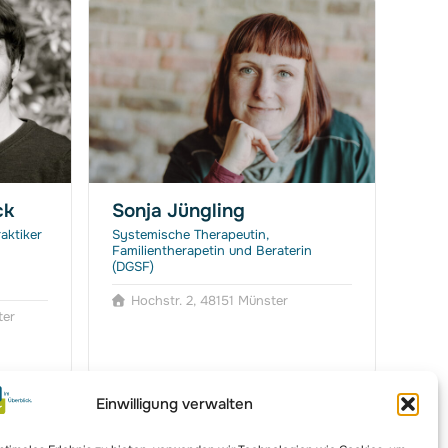
ck
Sonja Jüngling
Kat
Sc
aktiker
Systemische Therapeutin,
Familientherapetin und Beraterin
Paars
(DGSF)
Paar-
Musi
Hochstr. 2, 48151 Münster
ter
K
Einwilligung verwalten