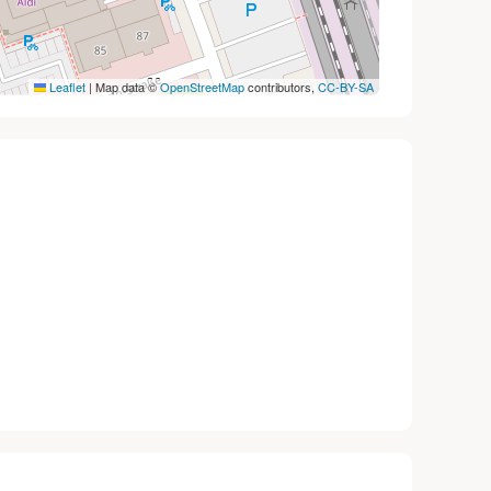
Leaflet
|
Map data ©
OpenStreetMap
contributors,
CC-BY-SA