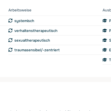
Arbeitsweise
Ausb
systemisch
P
verhaltenstherapeutisch
P
sexualtherapeutisch
S
traumasensibel/-zentriert
E
T