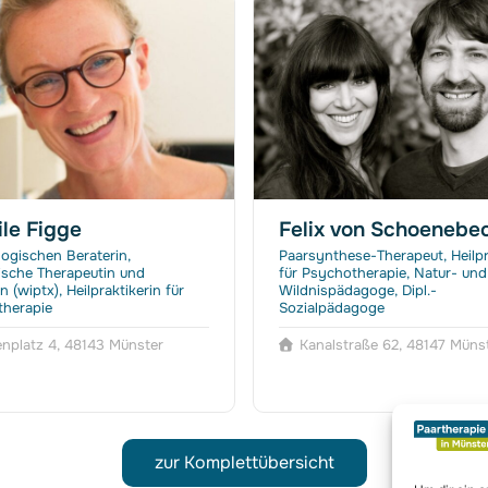
le Figge
Felix von Schoenebe
ogischen Beraterin,
Paarsynthese-Therapeut, Heilpr
sche Therapeutin und
für Psychotherapie, Natur- und
n (wiptx), Heilpraktikerin für
Wildnispädagoge, Dipl.-
herapie
Sozialpädagoge
nplatz 4, 48143 Münster
Kanalstraße 62, 48147 Müns
zur Komplettübersicht