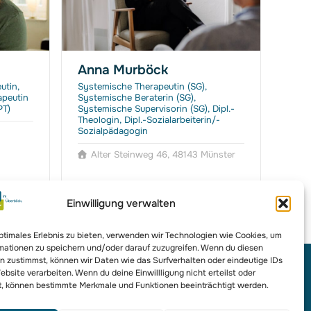
Anna Murböck
Liu
utin,
Systemische Therapeutin (SG),
Mast
apeutin
Systemische Beraterin (SG),
Ehe-,
PT)
Systemische Supervisorin (SG), Dipl.-
(BAG 
Theologin, Dipl.-Sozialarbeiterin/-
Thera
Sozialpädagogin
Psyc
Alter Steinweg 46, 48143 Münster
S
Einwilligung verwalten
optimales Erlebnis zu bieten, verwenden wir Technologien wie Cookies, um
mationen zu speichern und/oder darauf zuzugreifen. Wenn du diesen
n zustimmst, können wir Daten wie das Surfverhalten oder eindeutige IDs
ebsite verarbeiten. Wenn du deine Einwillligung nicht erteilst oder
t, können bestimmte Merkmale und Funktionen beeinträchtigt werden.