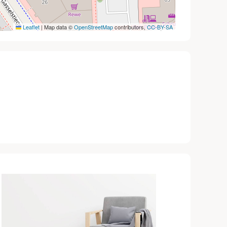
Leaflet
|
Map data ©
OpenStreetMap
contributors,
CC-BY-SA