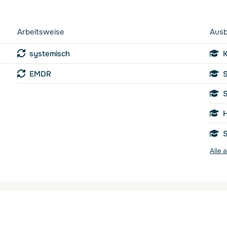
Arbeitsweise
Ausb
systemisch
K
EMDR
S
S
H
S
Alle 