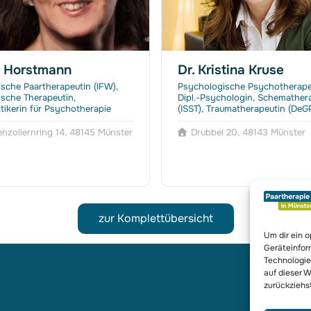
a Horstmann
Dr. Kristina Kruse
sche Paartherapeutin (IFW),
Psychologische Psychotherape
sche Therapeutin,
Dipl.-Psychologin, Schemather
ktikerin für Psychotherapie
(ISST), Traumatherapeutin (DeG
nzollernring 14, 48145 Münster
Drubbel 20, 48143 Münster
zur Komplettübersicht
Um dir ein 
Geräteinfor
Technologie
auf dieser W
zurückziehs