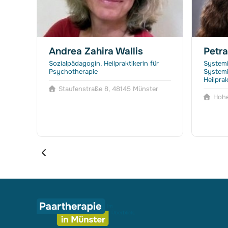
Andrea Zahira Wallis
Petr
he
Sozialpädagogin, Heilpraktikerin für
Systemi
oach
Psychotherapie
Systemi
Heilpra
Staufenstraße 8, 48145 Münster
Hohe