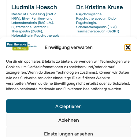
Liudmila Hoesch
Dr. Kristina Kruse
Master of Counseling (KatHo
Psychologische
NRW), Ehe-, Familien- und
Psychotherapeutin, Dipl.-
Lebensberaterin (BAG e.V.),
Psychologin,
Systemische Beraterin u.
Schematherapeutin (ISST),
Therapeutin (DGSF),
Traumatherapeutin (DeGPT)
Heilpraktikerin Psychotherapie
(HPG)
Drubbel 20, 48143 Münster
Einwilligung verwalten
Schorlemerstraße 6, 48143
Münster
Um dir ein optimales Erlebnis zu bieten, verwenden wir Technologien wie
Cookies, um Geräteinformationen zu speichern und/oder darauf
zuzugreifen. Wenn du diesen Technologien zustimmst, können wir Daten
zur Komplettübersicht
wie das Surfverhalten oder eindeutige IDs auf dieser Website
verarbeiten. Wenn du deine Einwillligung nicht erteilst oder zurückziehst,
können bestimmte Merkmale und Funktionen beeinträchtigt werden.
Akzeptieren
Ablehnen
Paartherapie in Münster ist die umfassendste Übersicht für
Paarberatung, Eheberatung, Sexualtherapie und Familienberatung in
Einstellungen ansehen
Münster.