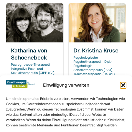
Katharina von
Dr. Kristina Kruse
Schoenebeck
Psychologische
Psychotherapeutin, Dipl.-
Paarsynthese-Therapeutin,
Psychologin,
Integrative Paar- und
Schematherapeutin (ISST),
Sexualtherapeutin (GIPP e.V.),
Traumatherapeutin (DeGPT)
Musiktherapeutin
Drubbel 20, 48143 Münster
Einwilligung verwalten
Kanalstraße 62, 48147
Münster
Um dir ein optimales Erlebnis zu bieten, verwenden wir Technologien wie
Cookies, um Geräteinformationen zu speichern und/oder darauf
zuzugreifen. Wenn du diesen Technologien zustimmst, können wir Daten
zur Komplettübersicht
wie das Surfverhalten oder eindeutige IDs auf dieser Website
verarbeiten. Wenn du deine Einwillligung nicht erteilst oder zurückziehst,
können bestimmte Merkmale und Funktionen beeinträchtigt werden.