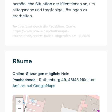
persönliche Situation der Klient:innen an, um
alltagsnahe und tragfähige Lösungen zu
erarbeiten.
Text verfasst durch die Redaktion. Quelle:
https://www.praxis-psychotherapie-
muenster.de/annett-badelt
, abgerufen am 1.8.2025
Räume
Online-Sitzungen möglich:
Nein
Rothenburg 49, 48143 Münster
Anfahrt auf GoogleMaps
+
−