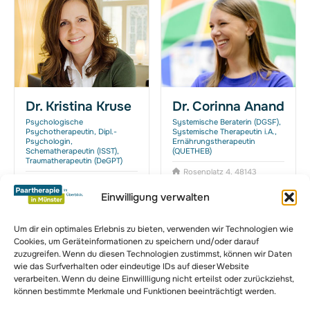
Dr. Kristina Kruse
Dr. Corinna Anand
Psychologische
Systemische Beraterin (DGSF),
Psychotherapeutin, Dipl.-
Systemische Therapeutin i.A.,
Psychologin,
Ernährungstherapeutin
Schematherapeutin (ISST),
(QUETHEB)
Traumatherapeutin (DeGPT)
Rosenplatz 4, 48143
Drubbel 20, 48143 Münster
Münster
Einwilligung verwalten
Um dir ein optimales Erlebnis zu bieten, verwenden wir Technologien wie
Cookies, um Geräteinformationen zu speichern und/oder darauf
zuzugreifen. Wenn du diesen Technologien zustimmst, können wir Daten
zur Komplettübersicht
wie das Surfverhalten oder eindeutige IDs auf dieser Website
verarbeiten. Wenn du deine Einwillligung nicht erteilst oder zurückziehst,
können bestimmte Merkmale und Funktionen beeinträchtigt werden.