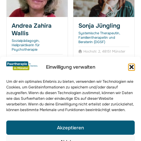
Andrea Zahira
Sonja Jüngling
Wallis
Systemische Therapeutin,
Familientherapetin und
Sozialpädagogin,
Beraterin (DGSF)
Heilpraktikerin für
Psychotherapie
Hochstr. 2, 48151 Münster
Staufenstraße 8, 48145
Münster
Einwilligung verwalten
Um dir ein optimales Erlebnis zu bieten, verwenden wir Technologien wie
Cookies, um Geräteinformationen zu speichern und/oder darauf
zuzugreifen. Wenn du diesen Technologien zustimmst, können wir Daten
zur Komplettübersicht
wie das Surfverhalten oder eindeutige IDs auf dieser Website
verarbeiten. Wenn du deine Einwillligung nicht erteilst oder zurückziehst,
können bestimmte Merkmale und Funktionen beeinträchtigt werden.
Akzeptieren