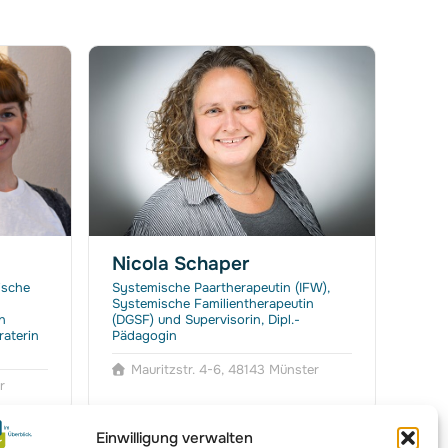
Nicola Schaper
Pet
ische
Systemische Paartherapeutin (IFW),
Syste
Systemische Familientherapeutin
Syst
n
(DGSF) und Supervisorin, Dipl.-
Heilp
raterin
Pädagogin
H
Mauritzstr. 4-6, 48143 Münster
r
Einwilligung verwalten