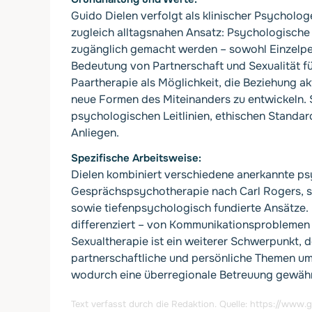
Guido Dielen verfolgt als klinischer Psycholog
zugleich alltagsnahen Ansatz: Psychologische
zugänglich gemacht werden – sowohl Einzelper
Bedeutung von Partnerschaft und Sexualität f
Paartherapie als Möglichkeit, die Beziehung ak
neue Formen des Miteinanders zu entwickeln. Se
psychologischen Leitlinien, ethischen Standar
Anliegen.
Spezifische Arbeitsweise
Dielen kombiniert verschiedene anerkannte ps
Gesprächspsychotherapie nach Carl Rogers, sy
sowie tiefenpsychologisch fundierte Ansätze. 
differenziert – von Kommunikationsproblemen ü
Sexualtherapie ist ein weiterer Schwerpunkt, 
partnerschaftliche und persönliche Themen umf
wodurch eine überregionale Betreuung gewährle
Text verfasst durch die Redaktion. Quelle:
https://www.g