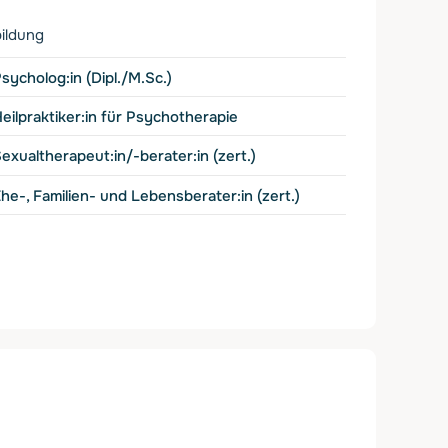
ildung
sycholog:in (Dipl./M.Sc.)
eilpraktiker:in für Psychotherapie
exualtherapeut:in/-berater:in (zert.)
he-, Familien- und Lebensberater:in (zert.)