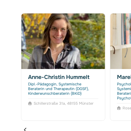
Anne-Christin Hummelt
Marei
,
Dipl.-Pädagogin, Systemische
Psychol
peut
Beraterin und Therapeutin (DGSF),
Systemi
oge
Kinderwunschberaterin (BKiD)
Berateri
Psychot
Schillerstraße 31a, 48155 Münster
Rose