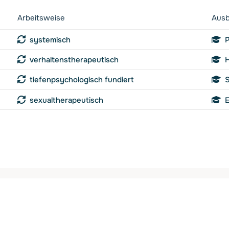
Arbeitsweise
Ausb
systemisch
P
verhaltenstherapeutisch
H
tiefenpsychologisch fundiert
S
sexualtherapeutisch
E