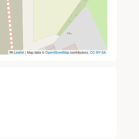
Leaflet
|
Map data ©
OpenStreetMap
contributors,
CC-BY-SA