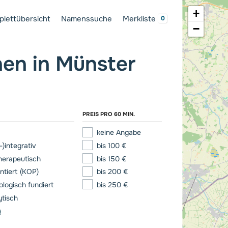
+
lettübersicht
Namenssuche
Merkliste
−
nen in Münster
PREIS PRO 60 MIN.
keine Angabe
)integrativ
bis 100 €
herapeutisch
bis 150 €
ntiert (KOP)
bis 200 €
ologisch fundiert
bis 250 €
tisch
)