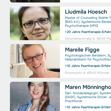
Liudmila Hoesch
Master of Counseling (KatHo 
(BAG e.V.), Systemische Berate
Psychotherapie (HPG)
>20 Jahre Paartherapie-Erfah
Schorlemerstraße 6, 48143 Mü
Mareile Figge
Psychologischen Beraterin, Sy
Heilpraktikerin für Psychother
>10 Jahre Paartherapie-Erfah
Rosenplatz 4, 48143 Münster
Maren Mönningho
Dipl.-Sozialpädagogin, Syste
(DGSF), Systemische Einzel- u
Practitioner
>10 Jahre Paartherapie-Erfah