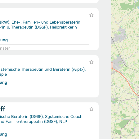
NRW), Ehe-, Familien- und Lebensberaterin
rin u. Therapeutin (DGSF), Heilpraktikerin
rung
nster
stemische Therapeutin und Beraterin (wiptx),
apie
rung
ff
mische Beraterin (DGSF), Systemische Coach
nd Familientherapeutin (DGSF), NLP
rung