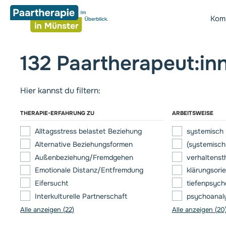
Z
u
Komp
m
I
n
132
Paartherapeut­:in
h
a
l
Hier kannst du filtern:
t
s
THERAPIE-ERFAHRUNG ZU
ARBEITSWEISE
p
Alltagsstress belastet Beziehung
systemisch
r
Alternative Beziehungsformen
(systemisch-
i
Außenbeziehung/Fremdgehen
verhaltenst
n
Emotionale Distanz/Entfremdung
klärungsorie
g
Eifersucht
tiefenpsych
e
Interkulturelle Partnerschaft
psychoanaly
n
Alle anzeigen (22)
Alle anzeigen (20