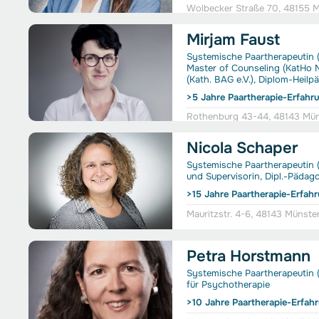
Wolbecker Straße 70, 48155 
Mirjam Faust
Systemische Paartherapeutin (
Master of Counseling (KatHo 
(Kath. BAG e.V.), Diplom-Heilp
>5 Jahre Paartherapie-Erfahr
Rothenburg 43-44, 48143 Mün
Nicola Schaper
Systemische Paartherapeutin 
und Supervisorin, Dipl.-Pädag
>15 Jahre Paartherapie-Erfah
Mauritzstr. 4-6, 48143 Münste
Petra Horstmann
Systemische Paartherapeutin (
für Psychotherapie
>10 Jahre Paartherapie-Erfah