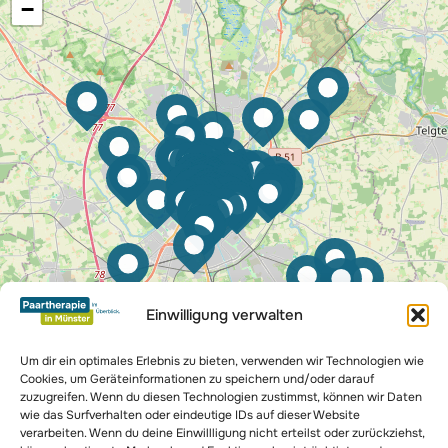
−
s
N
a
v
i
g
a
t
Einwilligung verwalten
i
Um dir ein optimales Erlebnis zu bieten, verwenden wir Technologien wie
Cookies, um Geräteinformationen zu speichern und/oder darauf
o
zuzugreifen. Wenn du diesen Technologien zustimmst, können wir Daten
wie das Surfverhalten oder eindeutige IDs auf dieser Website
n
verarbeiten. Wenn du deine Einwillligung nicht erteilst oder zurückziehst,
Leaflet
|
Map data ©
OpenStreetMap
contributors,
CC-BY-SA