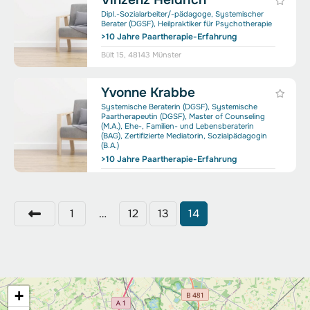
Dipl.-Sozialarbeiter/-pädagoge, Systemischer
Berater (DGSF), Heilpraktiker für Psychotherapie
>10 Jahre Paartherapie-Erfahrung
Bült 15, 48143 Münster
Yvonne Krabbe
Systemische Beraterin (DGSF), Systemische
Paartherapeutin (DGSF), Master of Counseling
(M.A.), Ehe-, Familien- und Lebensberaterin
(BAG), Zertifizierte Mediatorin, Sozialpädagogin
(B.A.)
>10 Jahre Paartherapie-Erfahrung
Hammer Straße 39, 48153 Münster
P
1
…
12
13
14
o
s
t
+