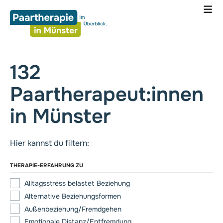
Z
u
m
I
n
132
h
a
Paartherapeut­:innen
l
t
in Münster
s
p
r
Hier kannst du filtern:
i
n
THERAPIE-ERFAHRUNG ZU
g
Alltagsstress belastet Beziehung
e
n
Alternative Beziehungsformen
Außenbeziehung/Fremdgehen
Emotionale Distanz/Entfremdung